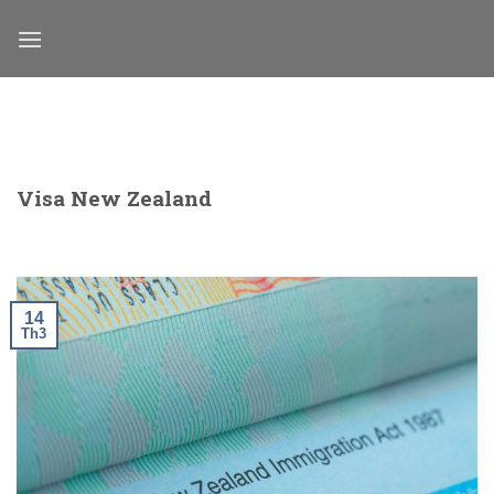
Skip
to
content
Visa New Zealand
14
Th3