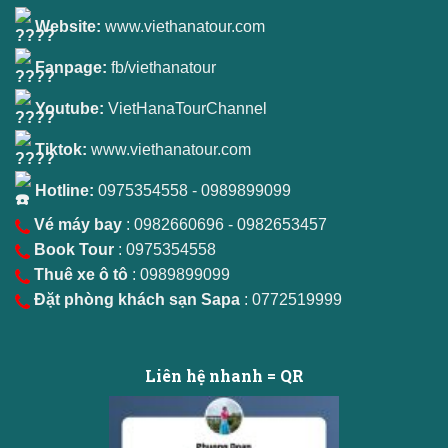
Website:
www.viethanatour.com
Fanpage:
fb/viethanatour
Youtube:
VietHanaTourChannel
Tiktok:
www.viethanatour.com
Hotline:
0975354558
-
0989899099
Vé máy bay
: 0982660696 - 0982653457
Book Tour
: 0975354558
Thuê xe ô tô
: 0989899099
Đặt phòng khách sạn Sapa
: 0772519999
Liên hệ nhanh = QR