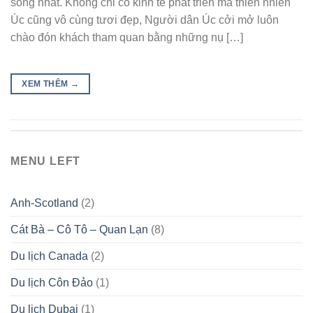
sống nhất. Không chỉ có kinh tế phát triển mà thiên nhiên
Úc cũng vô cùng tươi đẹp, Người dân Úc cởi mở luôn
chào đón khách tham quan bằng những nụ […]
XEM THÊM
→
MENU LEFT
Anh-Scotland
(2)
Cát Bà – Cô Tô – Quan Lạn
(8)
Du lịch Canada
(2)
Du lịch Côn Đảo
(1)
Du lịch Dubai
(1)