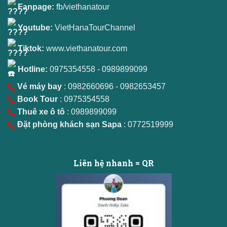
Fanpage:
fb/viethanatour
Youtube:
VietHanaTourChannel
Tiktok:
www.viethanatour.com
Hotline:
0975354558
-
0989899099
Vé máy bay
: 0982660696 - 0982653457
Book Tour
: 0975354558
Thuê xe ô tô
: 0989899099
Đặt phòng khách sạn Sapa
: 0772519999
Liên hệ nhanh = QR