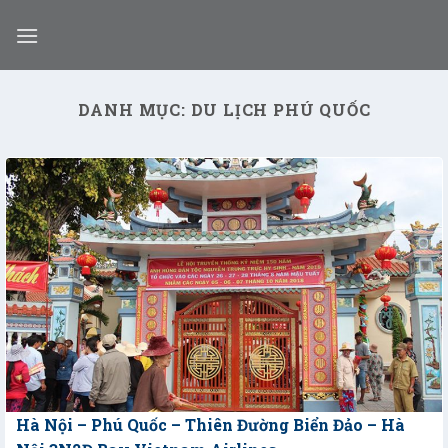
Skip
to
content
DANH MỤC:
DU LỊCH PHÚ QUỐC
Hà Nội – Phú Quốc – Thiên Đường Biển Đảo – Hà