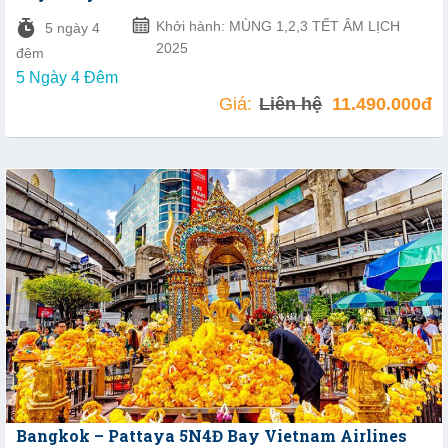
Khởi hành: MÙNG 1,2,3 TẾT ÂM LỊCH
5 ngày 4
2025
đêm
5 Ngày 4 Đêm
Giá:
Liên hệ
11.490.000đ
Bangkok – Pattaya 5N4Đ Bay Vietnam Airlines