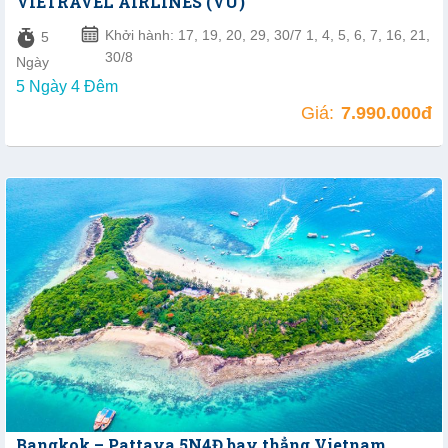
VIETRAVEL AIRLINES (VU)
Khởi hành: 17, 19, 20, 29, 30/7 1, 4, 5, 6, 7, 16, 21,
5
30/8
Ngày
5 Ngày 4 Đêm
Giá:
7.990.000đ
Bangkok – Pattaya 5N4Đ bay thẳng Vietnam