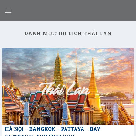
Skip
to
content
DANH MỤC:
DU LỊCH THÁI LAN
HÀ NỘI – BANGKOK – PATTAYA – BAY