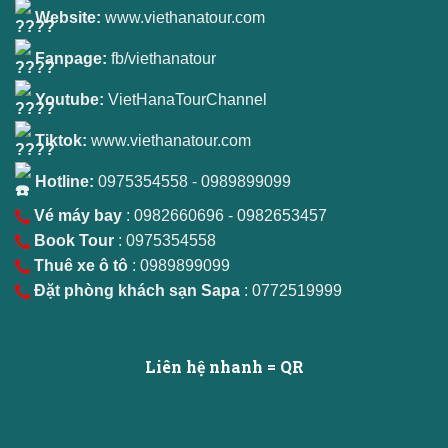
Website:
www.viethanatour.com
Fanpage:
fb/viethanatour
Youtube:
VietHanaTourChannel
Tiktok:
www.viethanatour.com
Hotline:
0975354558
-
0989899099
Vé máy bay
: 0982660696 - 0982653457
Book Tour
: 0975354558
Thuê xe ô tô
: 0989899099
Đặt phòng khách sạn Sapa
: 0772519999
Liên hệ nhanh = QR