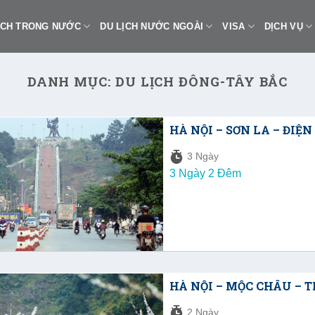
ỊCH TRONG NƯỚC
DU LỊCH NƯỚC NGOÀI
VISA
DỊCH VỤ
DANH MỤC:
DU LỊCH ĐÔNG-TÂY BẮC
HÀ NỘI – SƠN LA – ĐIỆ
3 Ngày
3 Ngày 2 Đêm
HÀ NỘI – MỘC CHÂU – 
2 Ngày