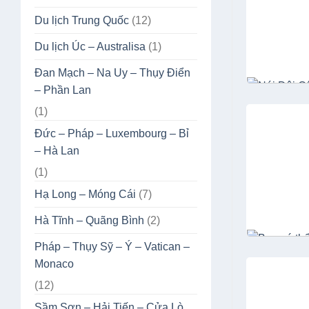
Du lịch Trung Quốc
(12)
Du lịch Úc – Australisa
(1)
Đan Mạch – Na Uy – Thụy Điển
– Phần Lan
(1)
Đức – Pháp – Luxembourg – Bỉ
– Hà Lan
(1)
Hạ Long – Móng Cái
(7)
Hà Tĩnh – Quãng Bình
(2)
Pháp – Thụy Sỹ – Ý – Vatican –
Monaco
(12)
Sầm Sơn – Hải Tiến – Cửa Lò