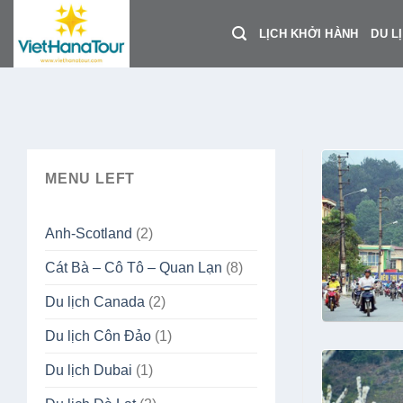
Skip
to
LỊCH KHỞI HÀNH
DU L
content
MENU LEFT
Anh-Scotland
(2)
Cát Bà – Cô Tô – Quan Lạn
(8)
Du lịch Canada
(2)
Du lịch Côn Đảo
(1)
Du lịch Dubai
(1)