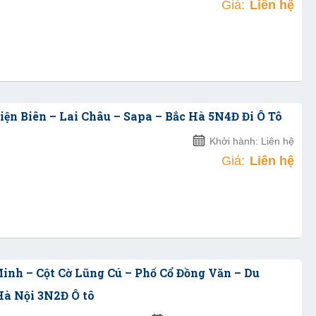
Giá:
Liên hệ
ện Biên – Lai Châu – Sapa – Bắc Hà 5N4Đ Đi Ô Tô
Khởi hành: Liên hệ
Giá:
Liên hệ
inh – Cột Cờ Lũng Cú – Phố Cổ Đồng Văn – Du
à Nội 3N2Đ Ô tô