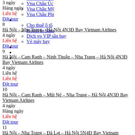
3 ngày
Visa Châu Úc
Hàng ngày
Visa Châu Mỹ
Liên hệ
Visa Châu Phi
Đặt tour
Dịch vụ
8
Cho thuê ô tô
Hà Nội – Nha Trang – Hà Nội 4N3Đ Bay Vietnam Airlines
Hotels in Sapa
4 ngày
Dịch vụ VIP sân bay
Liên hệ
Vé máy bay
Đặt tour
Thông tin tour
9
Về chúng tôi
Hà Nội – Cam Ranh – Ninh Thuận – Nha Trang – Hà Nội 4N3Đ
Ảnh Khách Đoàn
Bay Vietnam Airlines
4 ngày
Liên hệ
Liên hệ
Đặt tour
10
Hà Nội – Cam Ranh – Mũi Né – Nha Trang – Hà Nội 4N3Đ Bay
Vietnam Airlines
4 ngày
Hàng ngày
Liên hệ
Đặt tour
11
Hà Nội – Nha Trang – Đà Lạt – Hà Nội 5N4Đ Bay Vietnam