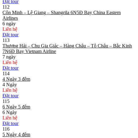
Đặt tour
112
Côn Minh – Lệ Giang – Shangrila 6N5Đ Bay China Eastern
Airlines
6 ngày
Liên hệ
Đặt tour
113
Thượng Hải – Chu Gia Giác – Hàng Châu – Tô Châu – Bắc Kinh
7N6Đ Bay Vietnam Airline
7 ngày
Liên hệ
Đặt tour
114
4 Ngày 3 đêm
4 Ngày
Liên hệ
Đặt tour
115
6 Ngày 5 đêm
6 Ngày
Liên hệ
Đặt tour
116
5 Ngày 4 đêm