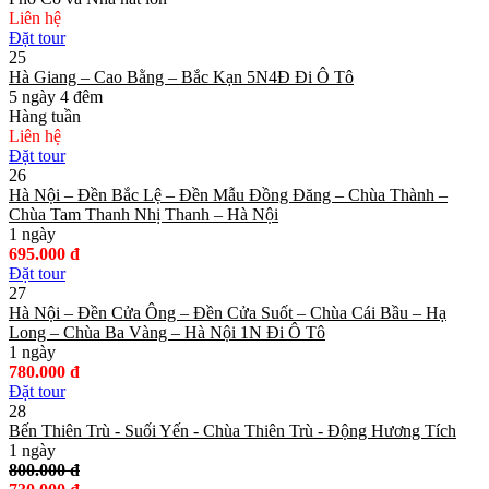
Liên hệ
Đặt tour
25
Hà Giang – Cao Bằng – Bắc Kạn 5N4Đ Đi Ô Tô
5 ngày 4 đêm
Hàng tuần
Liên hệ
Đặt tour
26
Hà Nội – Đền Bắc Lệ – Đền Mẫu Đồng Đăng – Chùa Thành –
Chùa Tam Thanh Nhị Thanh – Hà Nội
1 ngày
695.000 đ
Đặt tour
27
Hà Nội – Đền Cửa Ông – Đền Cửa Suốt – Chùa Cái Bầu – Hạ
Long – Chùa Ba Vàng – Hà Nội 1N Đi Ô Tô
1 ngày
780.000 đ
Đặt tour
28
Bến Thiên Trù - Suối Yến - Chùa Thiên Trù - Động Hương Tích
1 ngày
800.000 đ