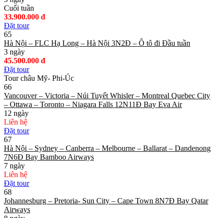
Cuối tuần
33.900.000 đ
Đặt tour
65
Hà Nội – FLC Hạ Long – Hà Nội 3N2Đ – Ô tô đi Đầu tuần
3 ngày
45.500.000 đ
Đặt tour
Tour châu Mỹ- Phi-Úc
66
Vancouver – Victoria – Núi Tuyết Whisler – Montreal Quebec City
– Ottawa – Toronto – Niagara Falls 12N11Đ Bay Eva Air
12 ngày
Liên hệ
Đặt tour
67
Hà Nội – Sydney – Canberra – Melbourne – Ballarat – Dandenong
7N6Đ Bay Bamboo Airways
7 ngày
Liên hệ
Đặt tour
68
Johannesburg – Pretoria- Sun City – Cape Town 8N7Đ Bay Qatar
Airways