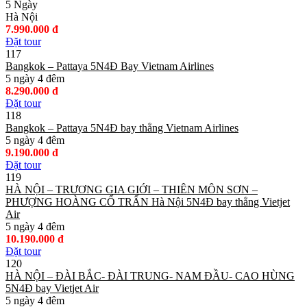
5 Ngày
Hà Nội
7.990.000 đ
Đặt tour
117
Bangkok – Pattaya 5N4Đ Bay Vietnam Airlines
5 ngày 4 đêm
8.290.000 đ
Đặt tour
118
Bangkok – Pattaya 5N4Đ bay thẳng Vietnam Airlines
5 ngày 4 đêm
9.190.000 đ
Đặt tour
119
HÀ NỘI – TRƯƠNG GIA GIỚI – THIÊN MÔN SƠN –
PHƯỢNG HOÀNG CỔ TRẤN Hà Nội 5N4Đ bay thẳng Vietjet
Air
5 ngày 4 đêm
10.190.000 đ
Đặt tour
120
HÀ NỘI – ĐÀI BẮC- ĐÀI TRUNG- NAM ĐẦU- CAO HÙNG
5N4Đ bay Vietjet Air
5 ngày 4 đêm