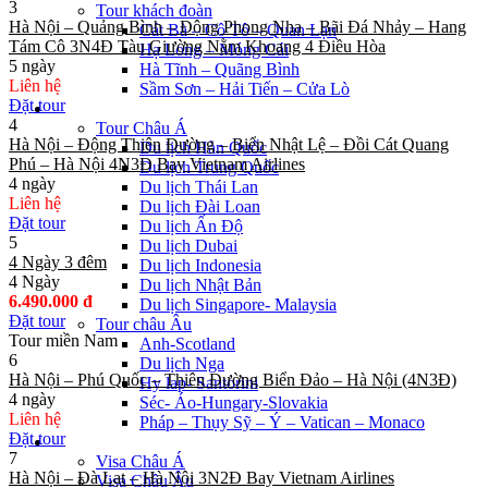
3
Tour khách đoàn
Hà Nội – Quảng Bình – Động Phong Nha – Bãi Đá Nhảy – Hang
Cát Bà – Cô Tô – Quan Lạn
Tám Cô 3N4Đ Tàu Giường Nằm Khoang 4 Điều Hòa
Hạ Long – Móng Cái
5 ngày
Hà Tĩnh – Quãng Bình
Liên hệ
Sầm Sơn – Hải Tiến – Cửa Lò
Đặt tour
Du lịch nước ngoài
4
Tour Châu Á
Hà Nội – Động Thiên Đường – Biển Nhật Lệ – Đồi Cát Quang
Du lịch Hàn Quốc
Phú – Hà Nội 4N3Đ Bay Vietnam Airlines
Du lịch Trung Quốc
4 ngày
Du lịch Thái Lan
Liên hệ
Du lịch Đài Loan
Đặt tour
Du lịch Ấn Độ
5
Du lịch Dubai
4 Ngày 3 đêm
Du lịch Indonesia
4 Ngày
Du lịch Nhật Bản
6.490.000 đ
Du lịch Singapore- Malaysia
Đặt tour
Tour châu Âu
Tour miền Nam
Anh-Scotland
6
Du lịch Nga
Hà Nội – Phú Quốc – Thiên Đường Biển Đảo – Hà Nội (4N3Đ)
Hy lap- Santorini
4 ngày
Séc- Áo-Hungary-Slovakia
Liên hệ
Pháp – Thụy Sỹ – Ý – Vatican – Monaco
Đặt tour
Visa
7
Visa Châu Á
Hà Nội – Đà Lạt – Hà Nội 3N2Đ Bay Vietnam Airlines
Visa Châu Âu