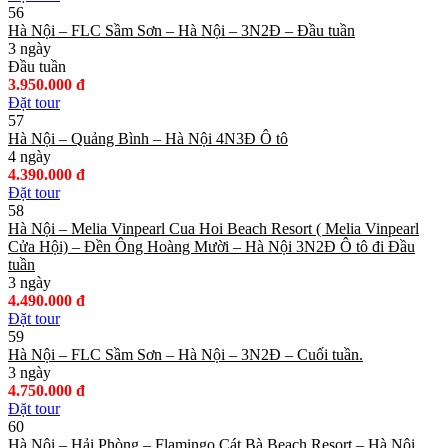
56
Hà Nội – FLC Sầm Sơn – Hà Nội – 3N2Đ – Đầu tuần
3 ngày
Đầu tuần
3.950.000 đ
Đặt tour
57
Hà Nội – Quảng Bình – Hà Nội 4N3Đ Ô tô
4 ngày
4.390.000 đ
Đặt tour
58
Hà Nội – Melia Vinpearl Cua Hoi Beach Resort ( Melia Vinpearl
Cửa Hội) – Đền Ông Hoàng Mười – Hà Nội 3N2Đ Ô tô đi Đầu
tuần
3 ngày
4.490.000 đ
Đặt tour
59
Hà Nội – FLC Sầm Sơn – Hà Nội – 3N2Đ – Cuối tuần.
3 ngày
4.750.000 đ
Đặt tour
60
Hà Nội – Hải Phòng – Flamingo Cát Bà Beach Resort – Hà Nội