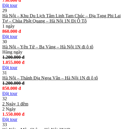
730.000 đ
Đặt tour
29
Hà Nội – Khu Du Lịch Tâm Linh Tam Chúc – Địa Tạng Phi Lai
Tự – Chùa Phật Quang – Hà Nội 1N Đi Ô Tô
1 ngày
860.000 đ
Đặt tour
30
Hà Nội – Yên Tử – Ba Vàng – Hà Nội 1N đi ô tô
Hàng ngày
1.200.000 đ
1.055.000 đ
Đặt tour
31
Hà Nội – Thánh Địa Ngọa Vân – Hà Nội 1N đi ô tô
1.200.000 đ
850.000 đ
Đặt tour
32
2 Ngày 1 đêm
2 Ngày
1.550.000 đ
Đặt tour
33