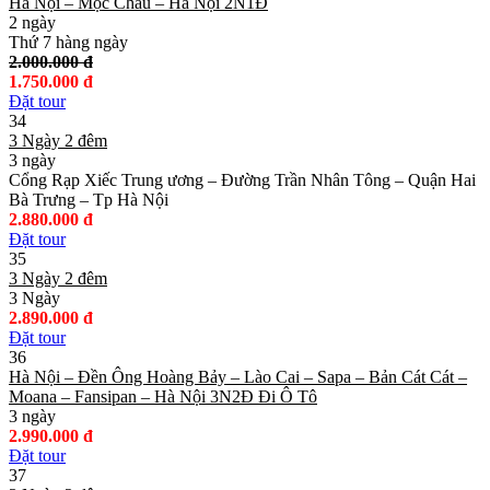
Hà Nội – Mộc Châu – Hà Nội 2N1Đ
2 ngày
Thứ 7 hàng ngày
2.000.000 đ
1.750.000 đ
Đặt tour
34
3 Ngày 2 đêm
3 ngày
Cổng Rạp Xiếc Trung ương – Đường Trần Nhân Tông – Quận Hai
Bà Trưng – Tp Hà Nội
2.880.000 đ
Đặt tour
35
3 Ngày 2 đêm
3 Ngày
2.890.000 đ
Đặt tour
36
Hà Nội – Đền Ông Hoàng Bảy – Lào Cai – Sapa – Bản Cát Cát –
Moana – Fansipan – Hà Nội 3N2Đ Đi Ô Tô
3 ngày
2.990.000 đ
Đặt tour
37