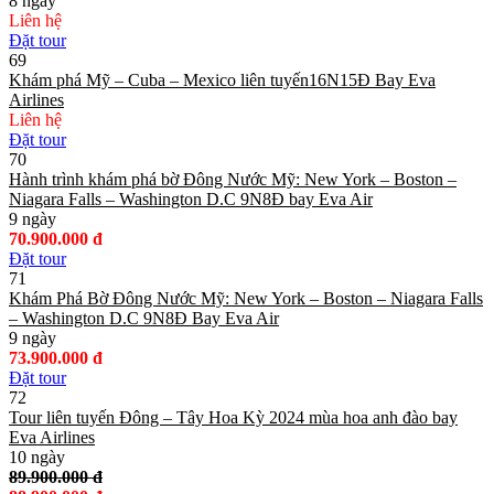
8 ngày
Liên hệ
Đặt tour
69
Khám phá Mỹ – Cuba – Mexico liên tuyến16N15Đ Bay Eva
Airlines
Liên hệ
Đặt tour
70
Hành trình khám phá bờ Đông Nước Mỹ: New York – Boston –
Niagara Falls – Washington D.C 9N8Đ bay Eva Air
9 ngày
70.900.000 đ
Đặt tour
71
Khám Phá Bờ Đông Nước Mỹ: New York – Boston – Niagara Falls
– Washington D.C 9N8Đ Bay Eva Air
9 ngày
73.900.000 đ
Đặt tour
72
Tour liên tuyến Đông – Tây Hoa Kỳ 2024 mùa hoa anh đào bay
Eva Airlines
10 ngày
89.900.000 đ