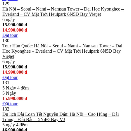
129
Hà Nội – Seoul – Nami – Namsan Tower – Đại Học Kyonghee –
Everland – CV Mặt Trời Heulpark 6N5Đ Bay Vietjet
6 ngày
15.990.000 đ
14.990.000 đ
Đặt tour
130
Tour Hàn Quốc: Hà Nội – Seoul – Nami – Namsan Tower – Đại
Học Kyonghee – Everland – CV Mặt Trời Heulpark 6N5Đ Bay
Vietjet
6 ngày
15.990.000 đ
14.990.000 đ
Đặt tour
131
5 Ngày 4 đêm
5 Ngày
15.990.000 đ
Đặt tour
132
Du lịch Đài Loan Tết Nguyên Đán: Hà Nội – Cao Hùng – Đài
Trung – Đài Bắc – 5N4Đ Bay VJ
5 ngày 4 đêm
16.990.000 đ