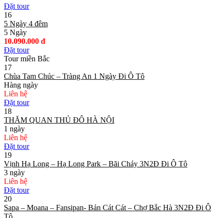
Đặt tour
16
5 Ngày 4 đêm
5 Ngày
10.090.000 đ
Đặt tour
Tour miền Bắc
17
Chùa Tam Chúc – Tràng An 1 Ngày Đi Ô Tô
Hàng ngày
Liên hệ
Đặt tour
18
THĂM QUAN THỦ ĐÔ HÀ NỘI
1 ngày
Liên hệ
Đặt tour
19
Vịnh Hạ Long – Hạ Long Park – Bãi Cháy 3N2Đ Đi Ô Tô
3 ngày
Liên hệ
Đặt tour
20
Sapa – Moana – Fansipan- Bản Cát Cát – Chợ Bắc Hà 3N2Đ Đi Ô
Tô