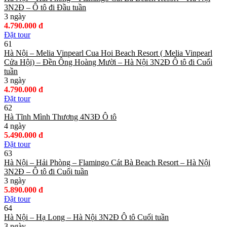
3N2Đ – Ô tô đi Đầu tuần
3 ngày
4.790.000 đ
Đặt tour
61
Hà Nội – Melia Vinpearl Cua Hoi Beach Resort ( Melia Vinpearl
Cửa Hội) – Đền Ông Hoàng Mười – Hà Nội 3N2Đ Ô tô đi Cuối
tuần
3 ngày
4.790.000 đ
Đặt tour
62
Hà Tĩnh Mình Thương 4N3Đ Ô tô
4 ngày
5.490.000 đ
Đặt tour
63
Hà Nội – Hải Phòng – Flamingo Cát Bà Beach Resort – Hà Nội
3N2Đ – Ô tô đi Cuối tuần
3 ngày
5.890.000 đ
Đặt tour
64
Hà Nội – Hạ Long – Hà Nội 3N2Đ Ô tô Cuối tuần
3 ngày